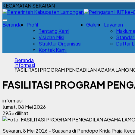
KECAMATAN SEKARAN
Beranda
Profil
Galeri
Layanan
Tentang Kami
Makluma
Visi dan Misi
Standar
Struktur Organisasi
Daftar 
Kontak Kami
Beranda
Informasi
FASILITASI PROGRAM PENGADILAN AGAMA LAMONG
FASILITASI PROGRAM PEN
informasi
Jumat, 08 Mei 2026
295x dilihat
Sekaran, 8 Mei 2026 - Suasana di Pendopo Krida Praja Kec