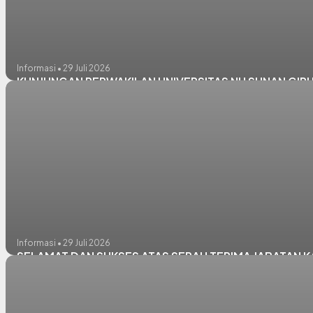
Informasi • 29 Juli 2026
KUNJUNGAN PERWAKILAN UNIVERSITAS NU SUNAN GIR
Informasi • 29 Juli 2026
SELAMAT DAN SUKSES ATAS SERAH TERIMA JABATAN 