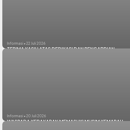
Informasi • 22 Juli 2026
TERIMA KASIH ATAS DEDIKASI DAN PENGABDIAN
Informasi • 20 Juli 2026
WASPADA KEBAKARAN MEMASUKI MUSIM KEMARAU