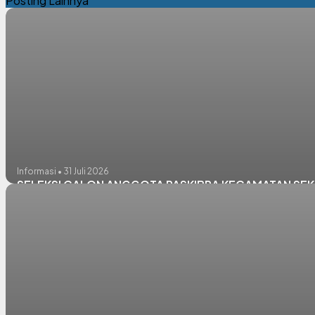
Posting Lainnya
Informasi • 31 Juli 2026
SELEKSI CALON ANGGOTA PASKIBRA KECAMATAN SEKA