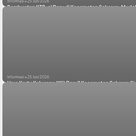
Informasi • 25 Juni 2026
Pembuatan KTP-el Baru di Kecamatan Sekaran, Mudah
Informasi • 25 Juni 2026
Urus Kartu Keluarga (KK) Baru? Kecamatan Sekaran Si