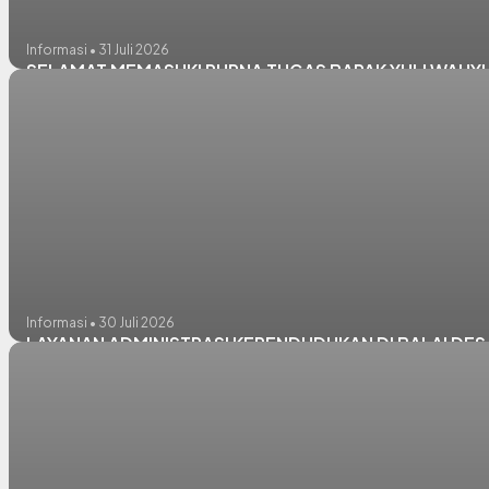
Informasi • 31 Juli 2026
SELAMAT MEMASUKI PURNA TUGAS BAPAK YULI WAHYU
Informasi • 30 Juli 2026
LAYANAN ADMINISTRASI KEPENDUDUKAN DI BALAI DESA