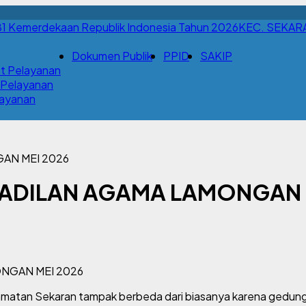
KEC. SEKAR
Dokumen Publik
PPID
SAKIP
t Pelayanan
 Pelayanan
Layanan
AN MEI 2026
GADILAN AGAMA LAMONGAN 
amatan Sekaran tampak berbeda dari biasanya karena gedung y