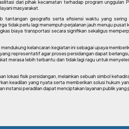
asilitasi dari pihak kecamatan terhadap program unggulan
layani masyarakat.
 tantangan geografis serta efisiensi waktu yang sering 
ga tidak perlu lagi menempuh perjalanan jauh menuju pusat k
kas biaya transportasi secara signifikan sekaligus memper
ndukung kelancaran kegiatan ini sebagai upaya memberikan
si yang representatif agar proses persidangan dapat berlangs
at merasa lebih terbantu dan tidak lagi ragu untuk menyelesa
han lokasi fisik persidangan, melainkan sebuah simbol kehadi
kan keadilan yang nyata serta memberikan solusi hukum yang c
an instansi peradilan dapat menciptakan layanan publik yan