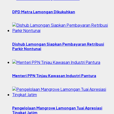
DPD Matra Lamongan Dikukuhkan
Dishub Lamongan Siapkan Pembayaran Retribusi
Parkir Nontunai
Menteri PPN Tinjau Kawasan Industri Pantura
Pengelolaan Mangrove Lamongan Tuai Apresiasi
Tingkat Jatim