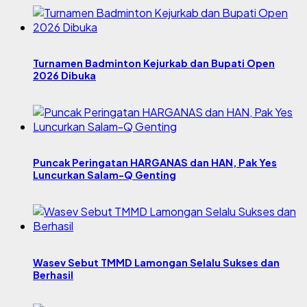
Turnamen Badminton Kejurkab dan Bupati Open
2026 Dibuka
Puncak Peringatan HARGANAS dan HAN, Pak Yes
Luncurkan Salam-Q Genting
Wasev Sebut TMMD Lamongan Selalu Sukses dan
Berhasil