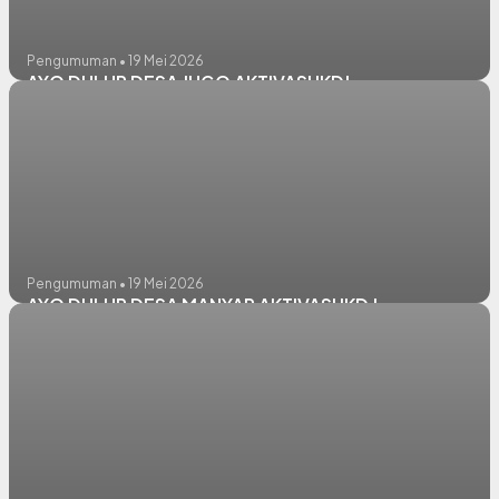
Pengumuman • 19 Mei 2026
AYO DULUR DESA JUGO AKTIVASI IKD!
Pengumuman • 19 Mei 2026
AYO DULUR DESA MANYAR AKTIVASI IKD !