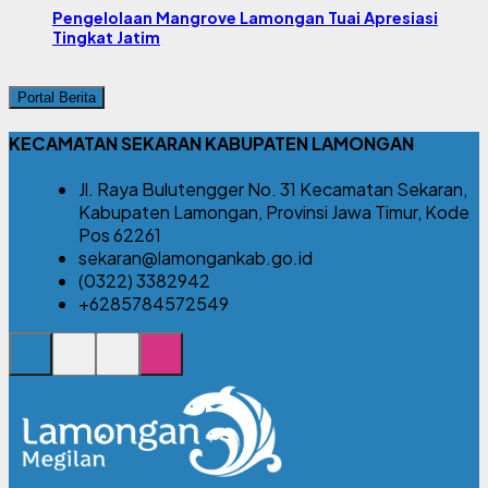
Pengelolaan Mangrove Lamongan Tuai Apresiasi
Tingkat Jatim
Portal Berita
KECAMATAN SEKARAN KABUPATEN LAMONGAN
Jl. Raya Bulutengger No. 31 Kecamatan Sekaran,
Kabupaten Lamongan, Provinsi Jawa Timur, Kode
Pos 62261
sekaran@lamongankab.go.id
(0322) 3382942
+6285784572549