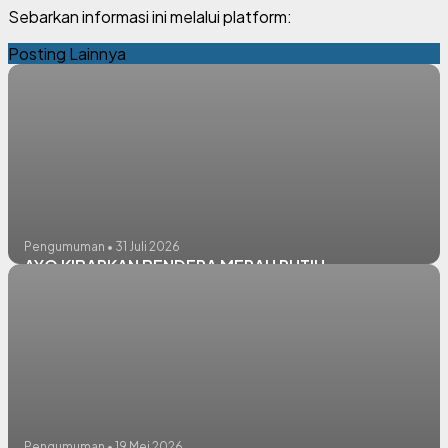
Sebarkan informasi ini melalui platform:
Posting Lainnya
Pengumuman • 31 Juli 2026
AYO KIBARKAN BENDERA MERAH PUTIH
Pengumuman • 19 Mei 2026