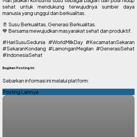
Mari jadikan konsumsi susu sebagai bagian dari pola hidup
sehat untuk mendukung terwujudnya sumber daya
manusia yang unggul dan berkualitas.
🥛 Susu Berkualitas, Generasi Berkualitas.
💙 Bersama mewujudkan masyarakat sehat dan produktif.
#HariSusuSedunia #WorldMilkDay #KecamatanSekaran
#SekaranKondang #LamonganMegilan #GenerasiSehat
#IndonesiaSehat
Bagikan Posting Ini
Sebarkan informasi ini melalui platform:
Posting Lainnya