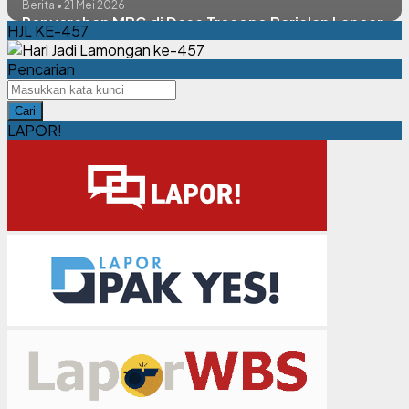
Berita • 21 Mei 2026
Penyerahan MBG di Desa Trosono Berjalan Lancar
HJL KE-457
Pencarian
Cari
LAPOR!