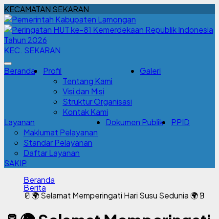
KECAMATAN SEKARAN
KEC. SEKARAN
Beranda
Profil
Galeri
Tentang Kami
Visi dan Misi
Struktur Organisasi
Kontak Kami
Layanan
Dokumen Publik
PPID
Maklumat Pelayanan
Standar Pelayanan
Daftar Layanan
SAKIP
Beranda
Berita
🥛🌍 Selamat Memperingati Hari Susu Sedunia 🌍🥛