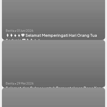
Berita • 01 Juni 2026
👨‍👩‍👧‍👦💙 Selamat Memperingati Hari Orang Tua
Sedunia 💙👨‍👩‍👧‍👦
Berita • 29 Mei 2026
Selamat dan Sukses untuk Perpustakaan Desa Kenda