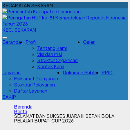
KECAMATAN SEKARAN
KEC. SEKARAN
Beranda
Profil
Galeri
Tentang Kami
Visi dan Misi
Struktur Organisasi
Kontak Kami
Layanan
Dokumen Publik
PPID
Maklumat Pelayanan
Standar Pelayanan
Daftar Layanan
SAKIP
Beranda
Berita
SELAMAT DAN SUKSES JUARA III SEPAK BOLA
PELAJAR BUPATI CUP 2026