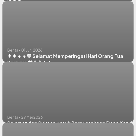
Berita • 01 Juni 2026
👨‍👩‍👧‍👦💙 Selamat Memperingati Hari Orang Tua
Sedunia 💙👨‍👩‍👧‍👦
Berita • 29 Mei 2026
Selamat dan Sukses untuk Perpustakaan Desa Kenda