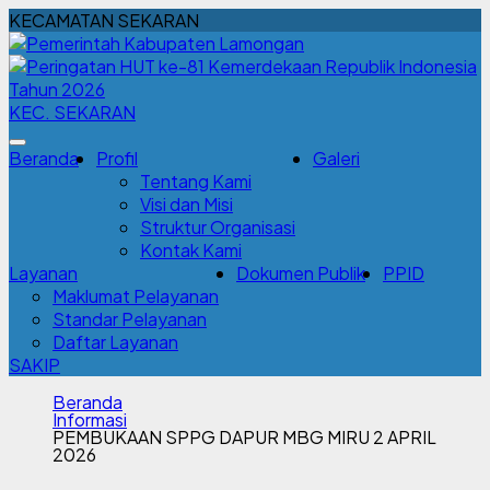
KECAMATAN SEKARAN
KEC. SEKARAN
Beranda
Profil
Galeri
Tentang Kami
Visi dan Misi
Struktur Organisasi
Kontak Kami
Layanan
Dokumen Publik
PPID
Maklumat Pelayanan
Standar Pelayanan
Daftar Layanan
SAKIP
Beranda
Informasi
PEMBUKAAN SPPG DAPUR MBG MIRU 2 APRIL
2026