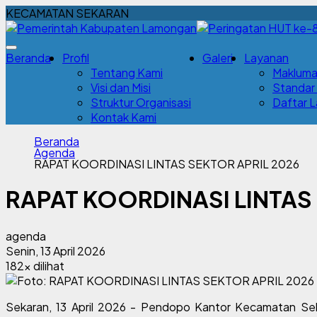
KECAMATAN SEKARAN
Beranda
Profil
Galeri
Layanan
Tentang Kami
Makluma
Visi dan Misi
Standar
Struktur Organisasi
Daftar 
Kontak Kami
Beranda
Agenda
RAPAT KOORDINASI LINTAS SEKTOR APRIL 2026
RAPAT KOORDINASI LINTAS 
agenda
Senin, 13 April 2026
182x dilihat
Sekaran, 13 April 2026 - Pendopo Kantor Kecamatan Sek