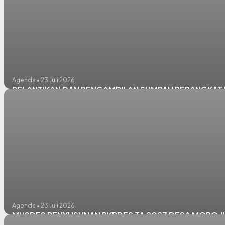
Agenda • 23 Juli 2026
PELANTIKAN DAN PENGAMBILAN SUMPAH PERANGKAT D
Agenda • 23 Juli 2026
MUSDES PENYUSUNAN RKPDES TA 2027 DESA MORO JU