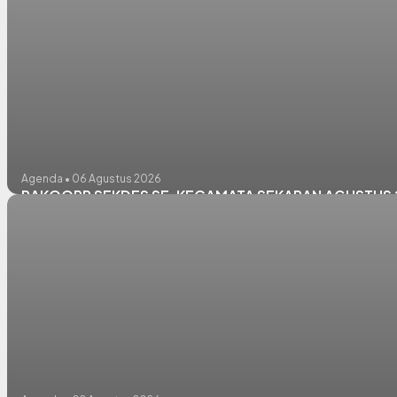
Agenda • 06 Agustus 2026
RAKOORR SEKDES SE-KECAMATA SEKARAN AGUSTUS 