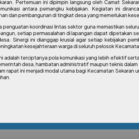
aran. Pertemuan ini dipimpin langsung oleh Camat Sekaran
ikasi antara pemangku kebijakan. Kegiatan ini diranca
n dan pembangunan di tingkat desa yang memerlukan keselar
penguatan koordinasi lintas sektor guna memastikan seluru
terbangun, setiap permasalahan di lapangan dapat dipetakan s
a. Sinergi ini dianggap krusial agar setiap kebijakan pemb
peningkatan kesejahteraan warga di seluruh pelosok Kecamat
ni adalah terciptanya pola komunikasi yang lebih efektif se
rintah desa, hambatan administratif maupun teknis dalam p
am rapat ini menjadi modal utama bagi Kecamatan Sekaran u
uhan.