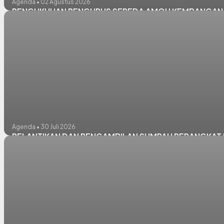
Agenda • 02 Agustus 2026
PENGUKUHAN PENGURUS SEPEDA AMOH KEMBANGAN 
Agenda • 30 Juli 2026
PELANTIKAN DAN PENGAMBILAN SUMPAH PERANGKAT D