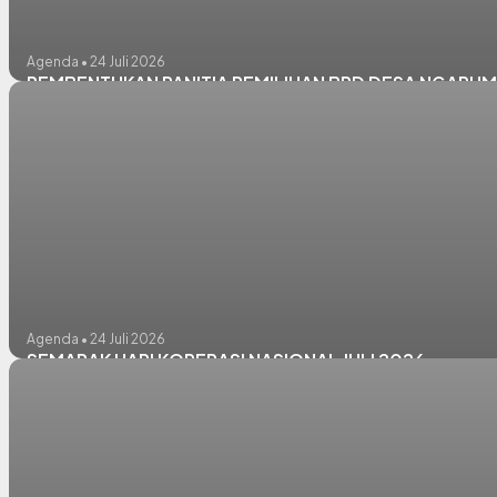
Agenda • 24 Juli 2026
PEMBENTUKAN PANITIA PEMILIHAN BPD DESA NGARUM 
Agenda • 24 Juli 2026
SEMARAK HARI KOPERASI NASIONAL JULI 2026