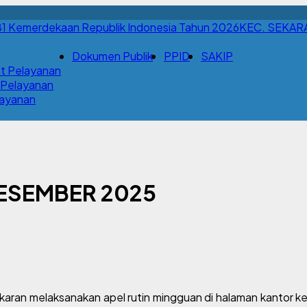
KEC. SEKAR
Dokumen Publik
PPID
SAKIP
t Pelayanan
 Pelayanan
Layanan
DESEMBER 2025
aran melaksanakan apel rutin mingguan di halaman kantor ke