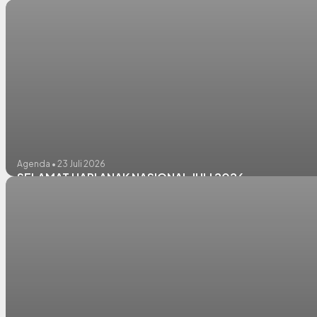
PLENO TP PKK DAN DHARMA WANITA PERSATUAN KECA
Agenda • 23 Juli 2026
SELAMAT HARI ANAK NASIONAL JULI 2026