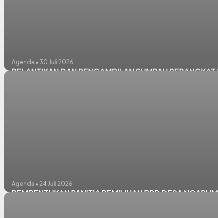
Agenda • 30 Juli 2026
PELANTIKAN DAN PENGAMBILAN SUMPAH PERANGKAT D
Agenda • 24 Juli 2026
PEMBENTUKAN PANITIA PEMILIHAN BPD DESA NGARUM 