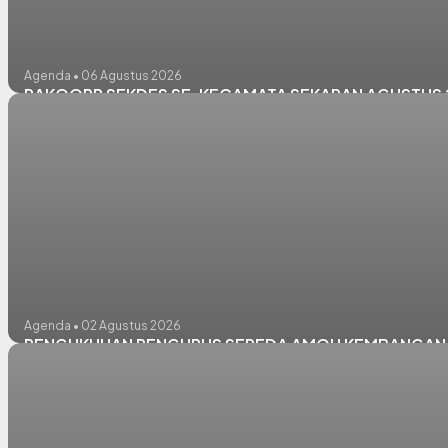
Agenda • 06 Agustus 2026
RAKOORR SEKDES SE-KECAMATA SEKARAN AGUSTUS 
Agenda • 02 Agustus 2026
PENGUKUHAN PENGURUS SEPEDA AMOH KEMBANGAN 