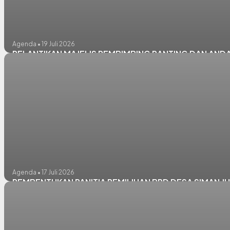
Agenda • 19 Juli 2026
PELANTIKAN MAJELIS PEMBIMBING RANTING DAN AND
Agenda • 17 Juli 2026
PEMBENTUKAN PANITIA PEMILIHAN BPD DESA SIMAN JU