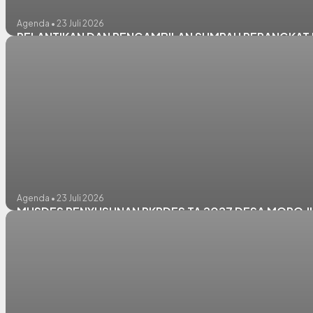
Agenda • 23 Juli 2026
PELANTIKAN DAN PENGAMBILAN SUMPAH PERANGKAT D
Agenda • 23 Juli 2026
MUSDES PENYUSUNAN RKPDES TA 2027 DESA MORO JU